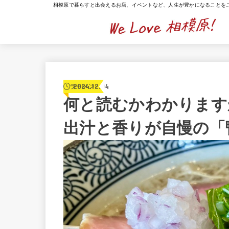
相模原で暮らすと出会えるお店、イベントなど、人生が豊かになることを
2024.12.04
ラーメン
何と読むかわかります
出汁と香りが自慢の「