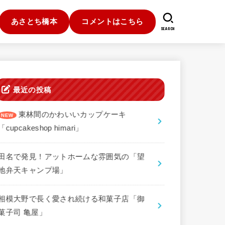
あさとち橋本
コメントはこちら
SEARCH
最近の投稿
東林間のかわいいカップケーキ
「cupcakeshop himari」
田名で発見！アットホームな雰囲気の「望
地弁天キャンプ場」
相模大野で長く愛され続ける和菓子店「御
菓子司 亀屋」