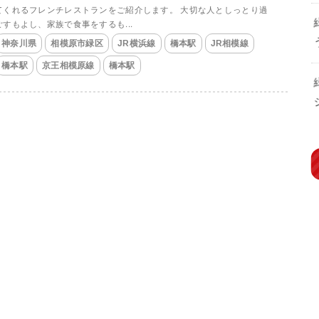
てくれるフレンチレストランをご紹介します。 大切な人としっとり過
ごすもよし、家族で食事をするも...
神奈川県
相模原市緑区
JR横浜線
橋本駅
JR相模線
橋本駅
京王相模原線
橋本駅