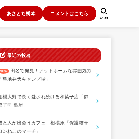
あさとち橋本
コメントはこちら
SEARCH
最近の投稿
田名で発見！アットホームな雰囲気の
「望地弁天キャンプ場」
相模大野で長く愛され続ける和菓子店「御
菓子司 亀屋」
猫と人が出会うカフェ 相模原「保護猫サ
ロンねこのマーチ」