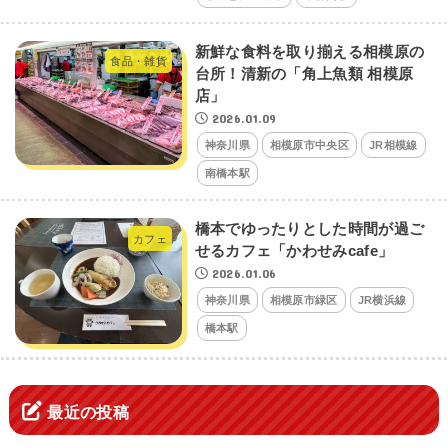
新鮮な食料を取り揃える相模原の
食品・雑貨
台所！清新の「角上魚類 相模原
店」
2026.01.09
神奈川県
相模原市中央区
JR相模線
南橋本駅
橋本でゆったりとした時間が過ご
カフェ
せるカフェ「かわせみcafe」
2026.01.06
神奈川県
相模原市緑区
JR横浜線
橋本駅
最近の投稿