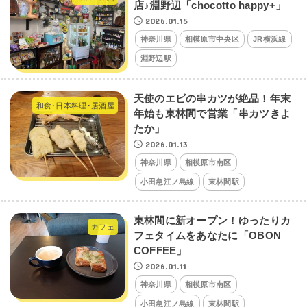
店♪淵野辺「chocotto happy+」
2026.01.15
神奈川県
相模原市中央区
JR横浜線
淵野辺駅
天使のエビの串カツが絶品！年末
和食･日本料理･居酒屋
年始も東林間で営業「串カツきよ
たか」
2026.01.13
神奈川県
相模原市南区
小田急江ノ島線
東林間駅
東林間に新オープン！ゆったりカ
カフェ
フェタイムをあなたに「OBON
COFFEE」
2026.01.11
神奈川県
相模原市南区
小田急江ノ島線
東林間駅