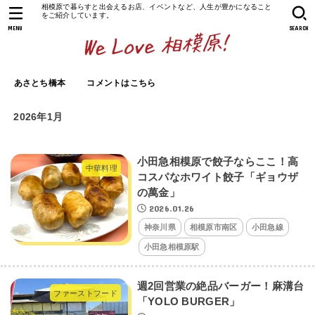
相模原で暮らすと出会えるお店、イベントなど、人生が豊かになること
をご紹介しています。
MENU
SEARCH
あさとち橋本
コメントはこちら
2026年1月
小田急相模原で餃子ならここ！高
中華料理
コスパなホワイト餃子「ギョウザ
の萬金」
2026.01.26
神奈川県
相模原市南区
小田急線
小田急相模原駅
週2回営業の絶品バーガー！麻溝台
ファーストフード
「YOLO BURGER」