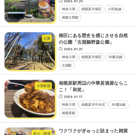
2026.01.24
神奈川県
相模原市南区
小田急線
相模大野駅
南区にある歴史を感じさせる自然
公園
の公園「古淵鵜野森公園」
2026.01.21
神奈川県
相模原市南区
JR横浜線
古淵駅
相模原駅周辺の中華居酒屋ならこ
中華料理
こ！「和笑」
2026.01.17
神奈川県
相模原市中央区
JR横浜線
相模原駅
ワクワクがぎゅっと詰まった雑貨
食品・雑貨