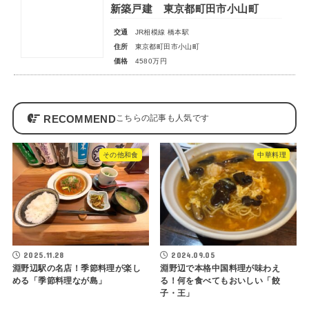
新築戸建 東京都町田市小山町
交通
JR相模線 橋本駅
住所
東京都町田市小山町
価格
4580万円
RECOMMEND
その他和食
中華料理
2025.11.28
2024.09.05
淵野辺駅の名店！季節料理が楽し
淵野辺で本格中国料理が味わえ
める「季節料理なが島」
る！何を食べてもおいしい「餃
子・王」