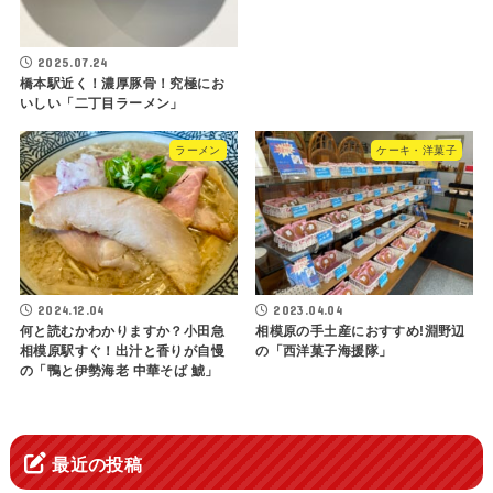
2025.07.24
橋本駅近く！濃厚豚骨！究極にお
いしい「二丁目ラーメン」
ラーメン
ケーキ・洋菓子
2024.12.04
2023.04.04
何と読むかわかりますか？小田急
相模原の手土産におすすめ!淵野辺
相模原駅すぐ！出汁と香りが自慢
の「西洋菓子海援隊」
の「鴨と伊勢海老 中華そば 鯱」
最近の投稿