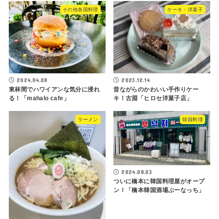
その他各国料理
ケーキ・洋菓子
2024.04.08
2023.12.14
東林間でハワイアンな気分に浸れ
昔ながらのかわいい手作りケー
る！「mahalo cafe」
キ！古淵「ヒロセ洋菓子店」
ラーメン
韓国料理
2024.08.03
ついに橋本に韓国料理屋がオープ
ン！「橋本韓国酒場ぶーなっち」