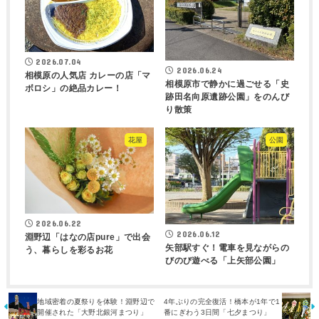
2026.07.04
2026.06.24
相模原の人気店 カレーの店「マ
相模原市で静かに過ごせる「史
ボロシ」の絶品カレー！
跡田名向原遺跡公園」をのんび
り散策
花屋
公園
2026.06.22
2026.06.12
淵野辺「はなの店pure」で出会
矢部駅すぐ！電車を見ながらの
う、暮らしを彩るお花
びのび遊べる「上矢部公園」
地域密着の夏祭りを体験！淵野辺で
4年ぶりの完全復活！橋本が1年で1
開催された「大野北銀河まつり」
番にぎわう3日間「七夕まつり」