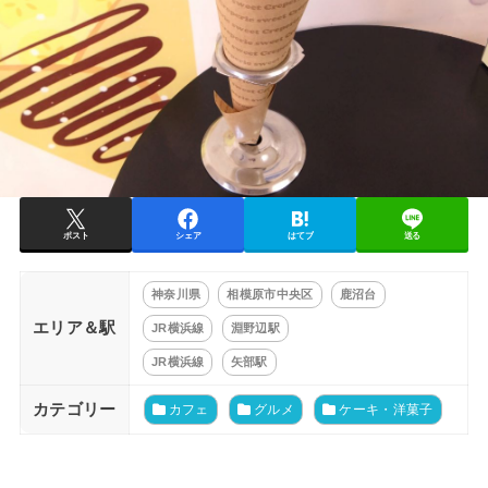
ポスト
シェア
はてブ
送る
神奈川県
相模原市中央区
鹿沼台
エリア＆駅
JR横浜線
淵野辺駅
JR横浜線
矢部駅
カテゴリー
カフェ
グルメ
ケーキ・洋菓子