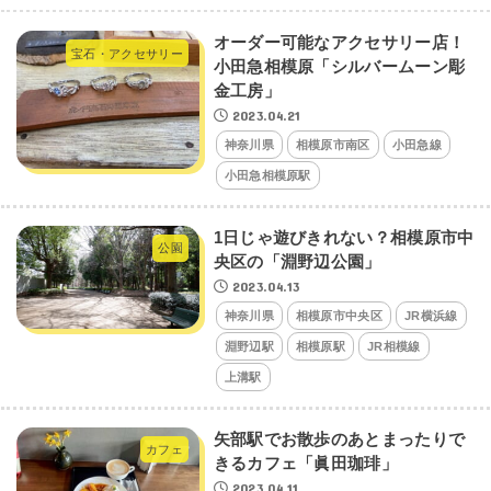
オーダー可能なアクセサリー店！
宝石・アクセサリー
小田急相模原「シルバームーン彫
金工房」
2023.04.21
神奈川県
相模原市南区
小田急線
小田急相模原駅
1日じゃ遊びきれない？相模原市中
公園
央区の「淵野辺公園」
2023.04.13
神奈川県
相模原市中央区
JR横浜線
淵野辺駅
相模原駅
JR相模線
上溝駅
矢部駅でお散歩のあとまったりで
カフェ
きるカフェ「眞田珈琲」
2023.04.11