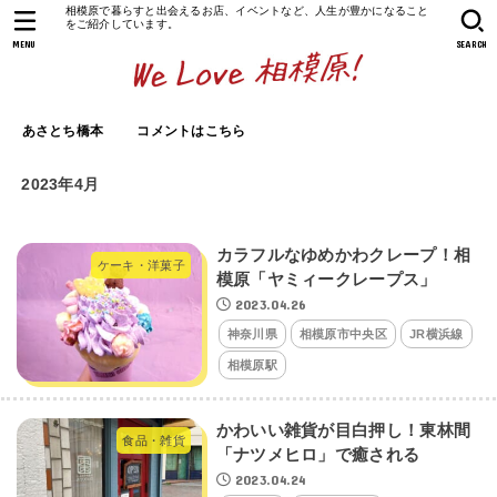
相模原で暮らすと出会えるお店、イベントなど、人生が豊かになること
をご紹介しています。
MENU
SEARCH
あさとち橋本
コメントはこちら
2023年4月
カラフルなゆめかわクレープ！相
ケーキ・洋菓子
模原「ヤミィークレープス」
2023.04.26
神奈川県
相模原市中央区
JR横浜線
相模原駅
かわいい雑貨が目白押し！東林間
食品・雑貨
「ナツメヒロ」で癒される
2023.04.24