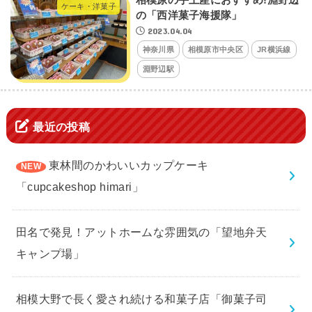
ケーキ・洋菓子
の「西洋菓子海援隊」
2023.04.04
神奈川県
相模原市中央区
JR横浜線
淵野辺駅
最近の投稿
東林間のかわいいカップケーキ
「cupcakeshop himari」
田名で発見！アットホームな雰囲気の「望地弁天
キャンプ場」
相模大野で長く愛され続ける和菓子店「御菓子司