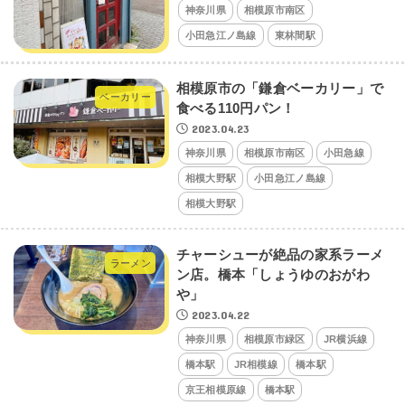
神奈川県
相模原市南区
小田急江ノ島線
東林間駅
相模原市の「鎌倉ベーカリー」で
ベーカリー
食べる110円パン！
2023.04.23
神奈川県
相模原市南区
小田急線
相模大野駅
小田急江ノ島線
相模大野駅
チャーシューが絶品の家系ラーメ
ラーメン
ン店。橋本「しょうゆのおがわ
や」
2023.04.22
神奈川県
相模原市緑区
JR横浜線
橋本駅
JR相模線
橋本駅
京王相模原線
橋本駅