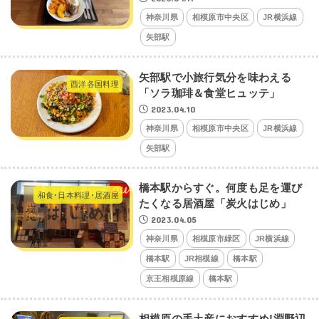
神奈川県
相模原市中央区
JR横浜線
矢部駅
矢部駅で小旅行気分を味わえる
西洋各国料理
「ソラ珈琲＆食堂ヒュッテ」
2023.04.10
神奈川県
相模原市中央区
JR横浜線
矢部駅
橋本駅からすぐ。何度も足を運び
和食･日本料理･居酒屋
たくなる居酒屋「炭火はじめ」
2023.04.05
神奈川県
相模原市緑区
JR横浜線
橋本駅
JR相模線
橋本駅
京王相模原線
橋本駅
相模原の手土産におすすめ!淵野辺