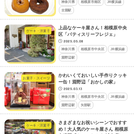
神奈川県
相模原市南区
JR横浜線
古淵駅
上品なケーキ屋さん！相模原中央
ケーキ・洋菓子
区「パティスリーフレジェ」
2025.05.08
神奈川県
相模原市中央区
JR横浜線
淵野辺駅
かわいくておいしい手作りクッキ
お菓子・スイーツ
ー缶！淵野辺「おかしの家」
2025.03.13
神奈川県
相模原市中央区
JR横浜線
淵野辺駅
矢部駅
さまざまなお祝いシーンでおすす
ケーキ・洋菓子
め！大人気のケーキ屋さん 相模原