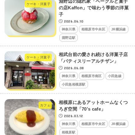
淵野辺の隠れ家「ベーグルと菓子
ケーキ・洋菓子
の店Kaffon」で味わう季節の洋菓
子
2026.06.10
神奈川県
相模原市中央区
JR横浜線
淵野辺駅
相武台前の愛され続ける洋菓子店
ケーキ・洋菓子
「パティスリーアルチザン」
2026.06.08
神奈川県
相模原市南区
小田急線
小田急相模原駅
相模原にあるアットホームなくつ
カフェ
ろぎ空間「70’s cafe」
2026.03.12
神奈川県
相模原市中央区
JR横浜線
相模原駅