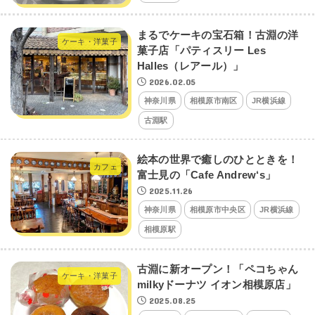
まるでケーキの宝石箱！古淵の洋
ケーキ・洋菓子
菓子店「パティスリー Les
Halles（レアール）」
2026.02.05
神奈川県
相模原市南区
JR横浜線
古淵駅
絵本の世界で癒しのひとときを！
カフェ
富士見の「Cafe Andrew‘s」
2025.11.26
神奈川県
相模原市中央区
JR横浜線
相模原駅
古淵に新オープン！「ペコちゃん
ケーキ・洋菓子
milkyドーナツ イオン相模原店」
2025.08.25