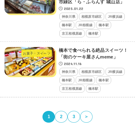
市緑区「ら・ふらんす 城山店」
2025.01.22
神奈川県
相模原市緑区
JR横浜線
橋本駅
JR相模線
橋本駅
京王相模原線
橋本駅
橋本で食べられる絶品スイーツ！
お菓子・スイーツ
「街のケーキ屋さんmeme」
2024.11.16
神奈川県
相模原市緑区
JR横浜線
橋本駅
JR相模線
橋本駅
京王相模原線
橋本駅
1
2
3
＞