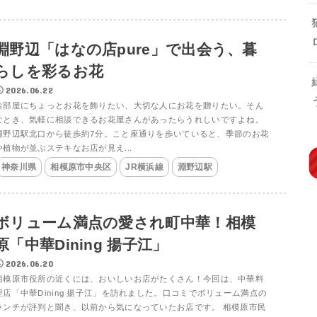
淵野辺「はなの店pure」で出会う、暮
らしを彩るお花
2026.06.22
お部屋にちょっとお花を飾りたい、大切な人にお花を贈りたい。そん
なとき、気軽に相談できるお花屋さんがあったらうれしいですよね。
淵野辺駅北口から徒歩約7分。こと座通りを歩いていると、季節のお花
や植物が並ぶステキなお店が見え...
神奈川県
相模原市中央区
JR横浜線
淵野辺駅
ボリューム満点の愛され町中華！相模
原「中華Dining 揚子江」
2026.06.20
相模原市役所の近くには、おいしいお店がたくさん！今回は、中華料
理店「中華Dining 揚子江」を訪れました。口コミでボリューム満点の
ランチが評判と聞き、以前から気になっていたお店です。 相模原市民