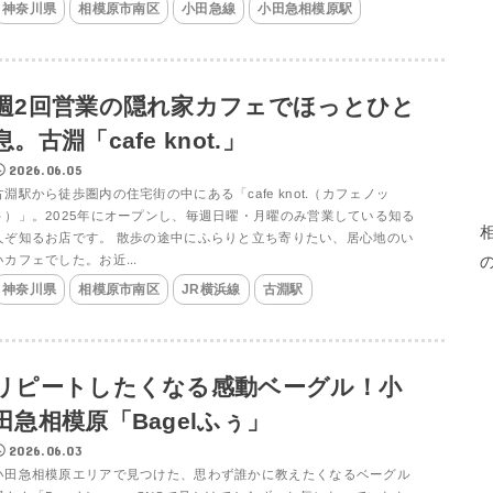
神奈川県
相模原市南区
小田急線
小田急相模原駅
週2回営業の隠れ家カフェでほっとひと
息。古淵「cafe knot.」
2026.06.05
古淵駅から徒歩圏内の住宅街の中にある「cafe knot.（カフェノッ
ト）」。2025年にオープンし、毎週日曜・月曜のみ営業している知る
人ぞ知るお店です。 散歩の途中にふらりと立ち寄りたい、居心地のい
いカフェでした。お近...
神奈川県
相模原市南区
JR横浜線
古淵駅
リピートしたくなる感動ベーグル！小
田急相模原「Bagelふぅ」
2026.06.03
小田急相模原エリアで見つけた、思わず誰かに教えたくなるベーグル