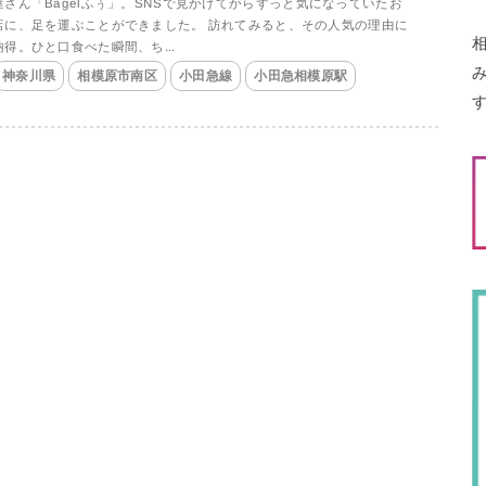
屋さん「Bagelふぅ」。SNSで見かけてからずっと気になっていたお
店に、足を運ぶことができました。 訪れてみると、その人気の理由に
納得。ひと口食べた瞬間、ち...
神奈川県
相模原市南区
小田急線
小田急相模原駅