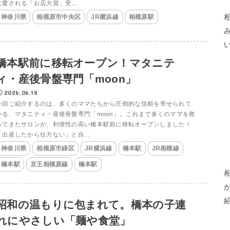
に愛される「お店大賞」受...
神奈川県
相模原市中央区
JR横浜線
相模原駅
橋本駅前に移転オープン！マタニテ
ィ・産後骨盤専門「moon」
2026.06.18
今回ご紹介するのは、多くのママたちから圧倒的な信頼を寄せられて
いる、マタニティ・産後骨盤専門「moon」。これまで多くのママを救
ってきたサロンが、利便性の高い橋本駅前に移転オープンしました！
「出産したから仕方ない」と自...
神奈川県
相模原市緑区
JR横浜線
橋本駅
JR相模線
橋本駅
京王相模原線
橋本駅
昭和の温もりに包まれて。橋本の子連
れにやさしい「麺や食堂」