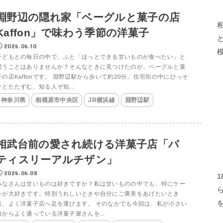
淵野辺の隠れ家「ベーグルと菓子の店
Kaffon」で味わう季節の洋菓子
2026.06.10
子どもとの毎日の中で、ふと「ほっとできる甘いものが食べたい」と
思うことはありませんか？そんなときに見つけたのが、ベーグルと菓
子の店Kaffonです。 淵野辺駅から歩いて約20分。住宅街の中にひっそ
りとたたずむ、知る人ぞ知...
神奈川県
相模原市中央区
JR横浜線
淵野辺駅
相武台前の愛され続ける洋菓子店「パ
ティスリーアルチザン」
2026.06.08
みなさんは甘いものは好きですか？私は甘いものの中でも、特にケー
キが大好きです。特別うれしいときや自分にご褒美をあげたいとき
は、よく洋菓子店へ足を運びます。 そのなかでも今回は、私が小さい
頃からよく通っている洋菓子屋さんを...