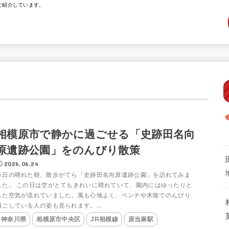
ご紹介しています。
相模原市で静かに過ごせる「史跡田名向
原遺跡公園」をのんびり散策
2026.06.24
休日の晴れた朝、散歩がてら「史跡田名向原遺跡公園」を訪れてみま
した。 この日は空がとてもきれいに晴れていて、園内にはゆったりと
した空気が流れていました。風も心地よく、ベンチや木陰でのんびり
過ごしている人の姿も見られます。...
神奈川県
相模原市中央区
JR相模線
原当麻駅