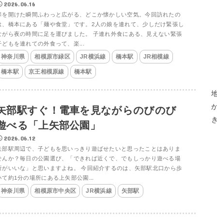
2026.06.16
扉を開けた瞬間ふわっと広がる、どこか懐かしい空気。今回訪れたの
は、橋本にある「麺や食堂」です。2人の娘を連れて、少しだけ緊張し
ながら夜の時間に足を運びました。 子連れ外食にある、見えない緊張
子どもを連れての外食って、楽...
神奈川県
相模原市緑区
JR横浜線
橋本駅
JR相模線
橋本駅
京王相模原線
橋本駅
矢部駅すぐ！電車を見ながらのびのび
遊べる「上矢部公園」
2026.06.12
矢部駅周辺で、子どもを思いっきり遊ばせたいと思ったことはありま
せんか？毎日の公園選び、「できれば近くで、でもしっかり遊べる場
所がいいな」と思いますよね。 今回紹介するのは、矢部駅北口から歩
いて約1分の場所にある上矢部公園...
神奈川県
相模原市中央区
JR横浜線
矢部駅