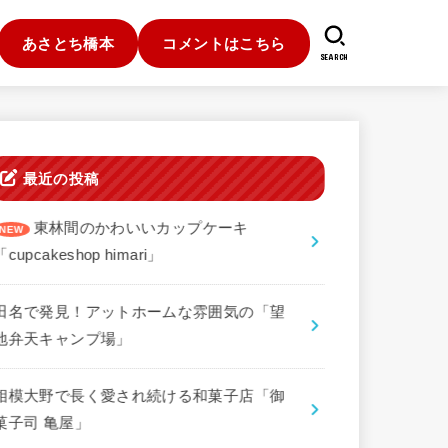
あさとち橋本
コメントはこちら
SEARCH
最近の投稿
東林間のかわいいカップケーキ
「cupcakeshop himari」
田名で発見！アットホームな雰囲気の「望
地弁天キャンプ場」
相模大野で長く愛され続ける和菓子店「御
菓子司 亀屋」