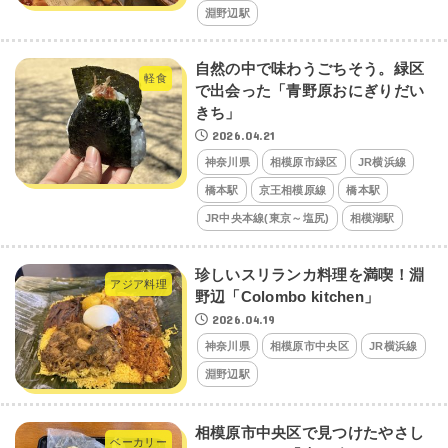
淵野辺駅
自然の中で味わうごちそう。緑区
軽食
で出会った「青野原おにぎりだい
きち」
2026.04.21
神奈川県
相模原市緑区
JR横浜線
橋本駅
京王相模原線
橋本駅
JR中央本線(東京～塩尻)
相模湖駅
珍しいスリランカ料理を満喫！淵
アジア料理
野辺「Colombo kitchen」
2026.04.19
神奈川県
相模原市中央区
JR横浜線
淵野辺駅
相模原市中央区で見つけたやさし
ベーカリー