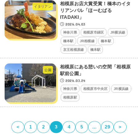
相模原お店大賞受賞！橋本のイタ
イタリアン
リアンバル「ほーむばる
ITADAKI」
2026.04.03
神奈川県
相模原市緑区
JR横浜線
橋本駅
JR相模線
橋本駅
京王相模原線
橋本駅
相模原にある憩いの空間「相模原
公園
駅前公園」
2026.03.24
神奈川県
相模原市中央区
JR横浜線
相模原駅
＜
1
2
3
4
5
…
29
＞