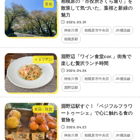
相模原の「市役所さくら通り」を
景色
散策して気づいた、葉桜と新緑の
魅力
2026.05.01
神奈川県
相模原市中央区
JR横浜線
相模原駅
淵野辺「ワイン食堂cor.」街角で
イタリアン
楽しむ贅沢ランチ時間
2026.04.26
神奈川県
相模原市中央区
JR横浜線
淵野辺駅
淵野辺駅すぐ！「ベジフルフラワ
食品・雑貨
ートゥーシェ」で心に触れる食の
冒険を
2026.04.23
神奈川県
相模原市中央区
JR横浜線