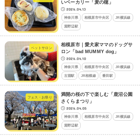
いベーカリー「麦の穂」
2026.04.13
神奈川県
相模原市中央区
JR横浜線
淵野辺駅
相模原市｜愛犬家ママのドッグサ
ペットサロン
ロン「bad MUMMY dog」
2026.04.10
神奈川県
相模原市中央区
JR横浜線
古淵駅
JR相模線
番田駅
満開の桜の下で楽しむ「鹿沼公園
フェス・お祭り
さくらまつり」
2026.04.05
神奈川県
相模原市中央区
JR横浜線
淵野辺駅