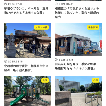
2023.07.19
2026.05.01
砂場やブランコ、すべり台！遊具
相模原の「市役所さくら通り」を
遊びができる「上溝中央公園」
散策して気づいた、葉桜と新緑の
魅力
お寺・神社
果物狩り
2025.06.13
2025.02.18
田名から旬を発信！季節の野菜・
北相模の総守護社 相模原市中央
果物狩りなら「ゆうゆう農場」
区の「亀ヶ池八幡宮」
公園
公園