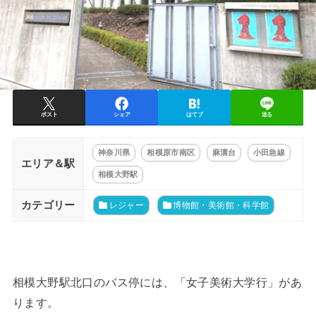
ポスト
シェア
はてブ
送る
神奈川県
相模原市南区
麻溝台
小田急線
エリア＆駅
相模大野駅
カテゴリー
レジャー
博物館・美術館・科学館
相模大野駅北口のバス停には、「女子美術大学行」があ
ります。