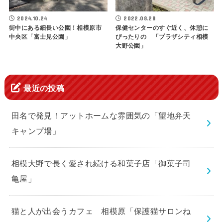
2024.10.24
2022.08.28
街中にある細長い公園！相模原市
保健センターのすぐ近く、休憩に
中央区「富士見公園」
ぴったりの 「プラザシティ相模
大野公園」
最近の投稿
田名で発見！アットホームな雰囲気の「望地弁天
キャンプ場」
相模大野で長く愛され続ける和菓子店「御菓子司
亀屋」
猫と人が出会うカフェ 相模原「保護猫サロンね