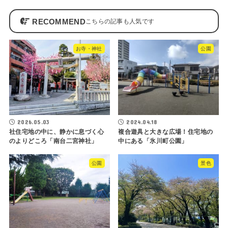
RECOMMEND
お寺・神社
公園
2026.05.03
2024.04.18
社住宅地の中に、静かに息づく心
複合遊具と大きな広場！住宅地の
のよりどころ「南台二宮神社」
中にある「氷川町公園」
公園
景色