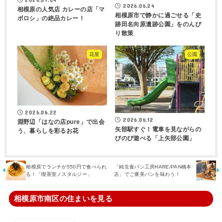
2026.06.24
相模原の人気店 カレーの店「マ
相模原市で静かに過ごせる「史
ボロシ」の絶品カレー！
跡田名向原遺跡公園」をのんび
り散策
花屋
公園
2026.06.22
2026.06.12
淵野辺「はなの店pure」で出会
矢部駅すぐ！電車を見ながらの
う、暮らしを彩るお花
びのび遊べる「上矢部公園」
相模原でランチが550円で食べられ
「純生食パン工房HARE/PAN橋本
る！「喫茶室ノスタルジー」
店」でご褒美パンを味わう！
相模原市南区の住まいを見る