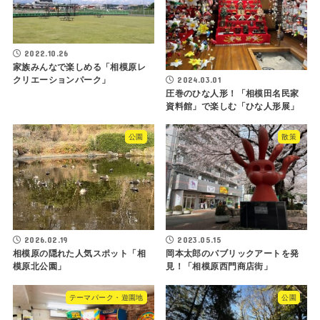
2022.10.26
家族みんなで楽しめる「相模原レ
2024.03.01
クリエーションパーク」
圧巻のひな人形！「相模田名民家
資料館」で楽しむ「ひな人形展」
公園
散策
2026.02.19
2023.05.15
相模原の隠れた人気スポット「相
岡本太郎のパブリックアートを発
模原北公園」
見！「相模原西門商店街」
テーマパーク・遊園地
公園