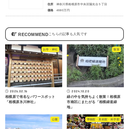
住所
神奈川県相模原市中央区陽光台５丁目
価格
4680万円
RECOMMEND
お寺・神社
散策
2026.02.16
2024.10.20
相模原で有名なパワースポット
緑の中を気持ちよく散策！相模原
「相模原氷川神社」
市南区にまたがる「相模緑道緑
地」
公園
博物館・美術館・科学館