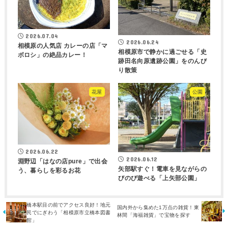
2026.07.04
2026.06.24
相模原の人気店 カレーの店「マ
相模原市で静かに過ごせる「史
ボロシ」の絶品カレー！
跡田名向原遺跡公園」をのんび
り散策
花屋
公園
2026.06.22
2026.06.12
淵野辺「はなの店pure」で出会
矢部駅すぐ！電車を見ながらの
う、暮らしを彩るお花
びのび遊べる「上矢部公園」
橋本駅目の前でアクセス良好！地元
国内外から集めた1万点の雑貨！東
民でにぎわう「相模原市立橋本図書
林間「海福雑貨」で宝物を探す
館」