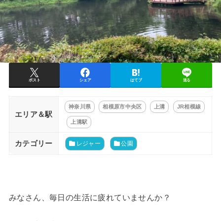
ポスト
シェア
はてブ
送る
神奈川県
相模原市中央区
上溝
JR相模線
エリア＆駅
上溝駅
カテゴリー
レジャー
公園
みなさん、毎日の生活に疲れていませんか？