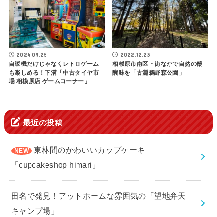
2024.09.25
2022.12.23
自販機だけじゃなくレトロゲーム
相模原市南区・街なかで自然の醍
も楽しめる！下溝「中古タイヤ市
醐味を「古淵鵜野森公園」
場 相模原店 ゲームコーナー」
最近の投稿
東林間のかわいいカップケーキ
「cupcakeshop himari」
田名で発見！アットホームな雰囲気の「望地弁天
キャンプ場」