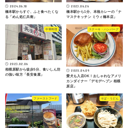
2024.06.18
2023.06.26
橋本駅からすぐ、ふと食べたくな
橋本駅から1分、本格カレーの「ナ
る「めん処仁兵衛」
マステキッチン ミウィ橋本店」
中華料理
ステーキ・ハンバーグ
2023.02.06
相模原駅から徒歩5分、食いしん坊
2025.04.09
の強い味方「長安食屋」
愛犬も入店OK！おしゃれなアメリ
カンダイナー「デモデヘブン 相模
原店」
ファーストフード
そば・うどん