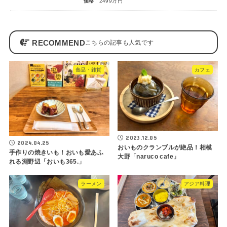
価格
2499万円
RECOMMEND
食品・雑貨
カフェ
2023.12.05
2024.04.25
おいものクランブルが絶品！相模
手作りの焼きいも！おいも愛あふ
大野「naruco cafe」
れる淵野辺「おいも365.」
ラーメン
アジア料理