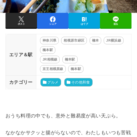
ポスト
シェア
はてブ
送る
神奈川県
相模原市緑区
橋本
JR横浜線
橋本駅
エリア＆駅
JR相模線
橋本駅
京王相模原線
橋本駅
カテゴリー
グルメ
その他和食
おうち料理の中でも、意外と難易度が高い天ぷら。
なかなかサクッと揚がらないので、わたしもいつも苦戦