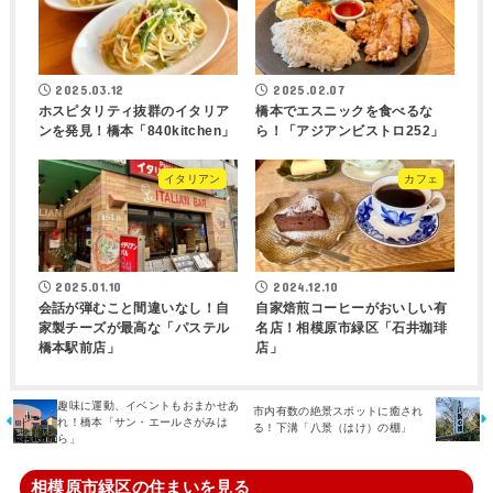
2025.03.12
2025.02.07
ホスピタリティ抜群のイタリア
橋本でエスニックを食べるな
ンを発見！橋本「840kitchen」
ら！「アジアンビストロ252」
イタリアン
カフェ
2025.01.10
2024.12.10
会話が弾むこと間違いなし！自
自家焙煎コーヒーがおいしい有
家製チーズが最高な「パステル
名店！相模原市緑区「石井珈琲
橋本駅前店」
店」
趣味に運動、イベントもおまかせあ
市内有数の絶景スポットに癒され
れ！橋本「サン・エールさがみは
る！下溝「八景（はけ）の棚」
ら」
相模原市緑区の住まいを見る