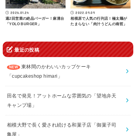
2026.01.24
2022.09.09
週2回営業の絶品バーガー！麻溝台
相模原で人気の行列店！極太麺が
「YOLO BURGER」
たまらない「肉汁うどんの南哲」
最近の投稿
東林間のかわいいカップケーキ
「cupcakeshop himari」
田名で発見！アットホームな雰囲気の「望地弁天
キャンプ場」
相模大野で長く愛され続ける和菓子店「御菓子司
亀屋」