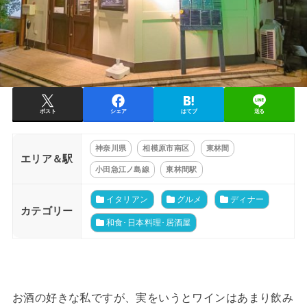
ポスト
シェア
はてブ
送る
神奈川県
相模原市南区
東林間
エリア＆駅
小田急江ノ島線
東林間駅
イタリアン
グルメ
ディナー
カテゴリー
和食･日本料理･居酒屋
お酒の好きな私ですが、実をいうとワインはあまり飲み