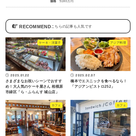
価格
5180万円
RECOMMEND
ケーキ・洋菓子
アジア料理
2025.01.22
2025.02.07
さまざまなお祝いシーンでおすす
橋本でエスニックを食べるなら！
め！大人気のケーキ屋さん 相模原
「アジアンビストロ252」
市緑区「ら・ふらんす 城山店」
カフェ
カフェ