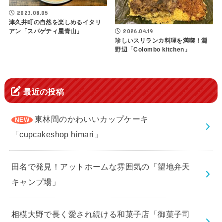
2023.08.05
津久井町の自然を楽しめるイタリ
2026.04.19
アン「スパゲティ屋青山」
珍しいスリランカ料理を満喫！淵
野辺「Colombo kitchen」
最近の投稿
東林間のかわいいカップケーキ
「cupcakeshop himari」
田名で発見！アットホームな雰囲気の「望地弁天
キャンプ場」
相模大野で長く愛され続ける和菓子店「御菓子司