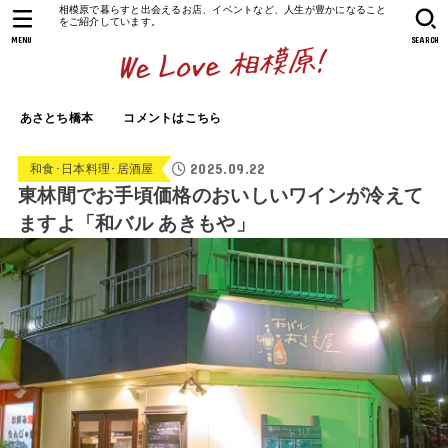
相模原で暮らすと出会えるお店、イベントなど、人生が豊かになること
をご紹介しています。
MENU
SEARCH
あさとち橋本
コメントはこちら
2025.09.22
和食･日本料理･居酒屋
東林間でお手頃価格のおいしいワインが冷えて
ますよ「和バル あきもや」