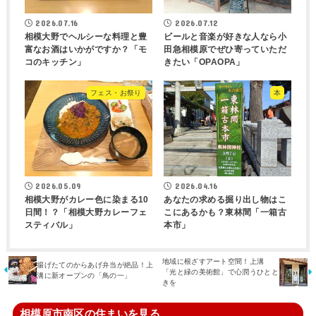
2026.07.16
2026.07.12
相模大野でヘルシーな料理と豊
ビールと音楽が好きな人なら小
富なお酒はいかがですか？「モ
田急相模原でぜひ寄っていただ
コのキッチン」
きたい「OPAOPA」
フェス・お祭り
本
2026.05.09
2026.04.16
相模大野がカレー色に染まる10
あなたの求める掘り出し物はこ
日間！？「相模大野カレーフェ
こにあるかも？東林間「一箱古
スティバル」
本市」
地域に根ざすアート空間！上溝
揚げたてのからあげ弁当が絶品！上
「光と緑の美術館」で心潤うひとと
溝に新オープンの「鳥の一」
きを
相模原市南区の住まいを見る