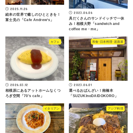
2025.11.26
2023.06.06
絵本の世界で癒しのひとときを！
具だくさんのサンドイッチで一休
富士見の「Cafe Andrew‘s」
み！相模大野「sandwich and
coffee me・me」
カフェ
和食･日本料理･居酒屋
2026.03.12
2023.06.01
相模原にあるアットホームなくつ
選べるおばんざい！南橋本
ろぎ空間「70’s cafe」
「SUZUKInoDAIDOKORO」
イタリアン
アジア料理