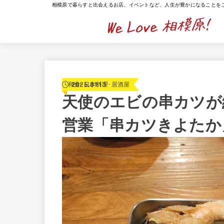
相模原で暮らすと出会えるお店、イベントなど、人生が豊かになることを
2026.01.13
和食･日本料理･居酒屋
天使のエビの串カツが
営業「串カツきよたか