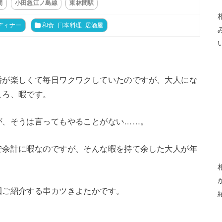
間
小田急江ノ島線
東林間駅
ディナー
和食･日本料理･居酒屋
番が楽しくて毎日ワクワクしていたのですが、大人にな
ころ、暇です。
が、そうは言ってもやることがない……。
で余計に暇なのですが、そんな暇を持て余した大人が年
回ご紹介する串カツきよたかです。