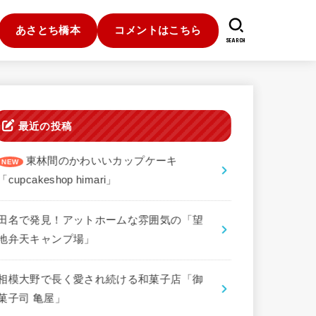
あさとち橋本
コメントはこちら
SEARCH
最近の投稿
東林間のかわいいカップケーキ
「cupcakeshop himari」
田名で発見！アットホームな雰囲気の「望
地弁天キャンプ場」
相模大野で長く愛され続ける和菓子店「御
菓子司 亀屋」