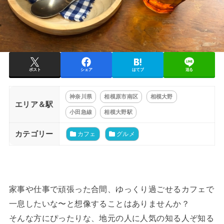
ポスト
シェア
はてブ
送る
神奈川県
相模原市南区
相模大野
エリア＆駅
小田急線
相模大野駅
カテゴリー
カフェ
グルメ
家事や仕事で頑張った合間、ゆっくり過ごせるカフェで
一息したいな〜と想像することはありませんか？
そんな方にぴったりな、地元の人に人気の知る人ぞ知る