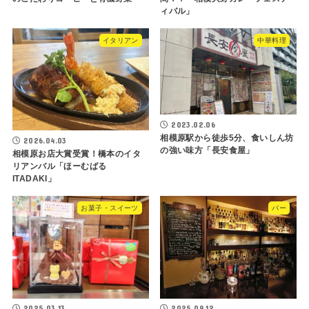
ィバル」
イタリアン
中華料理
2023.02.06
相模原駅から徒歩5分、食いしん坊
2026.04.03
の強い味方「長安食屋」
相模原お店大賞受賞！橋本のイタ
リアンバル「ほーむばる
ITADAKI」
お菓子・スイーツ
バー
2025.03.13
2025.09.12