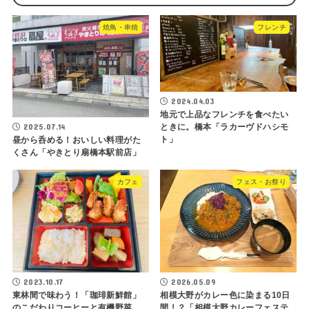
焼鳥・串焼
フレンチ
2024.04.03
地元で上品なフレンチを食べたい
2025.07.14
ときに。橋本「ラカーヴドハシモ
ト」
昼から呑める！おいしい料理がた
くさん「やきとり扇橋本駅前店」
カフェ
フェス・お祭り
2023.10.17
2026.05.09
東林間で味わう！「珈琲新鮮館」
相模大野がカレー色に染まる10日
のこだわりコーヒーと有機野菜
間！？「相模大野カレーフェステ