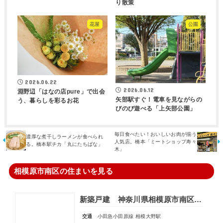
り散策
花屋
公園
2026.06.22
2026.06.12
淵野辺「はなの店pure」で出会
矢部駅すぐ！電車を見ながらの
う、暮らしを彩るお花
びのび遊べる「上矢部公園」
毎日食べたい！おいしいお肉が揃う
濃厚な煮干しラーメンが食べられ
人気店。橋本「ミートショップ寿々
る。橋本駅チカ「丸にたちばな」
木」
相模原市南区の住まいを見る
新築戸建 神奈川県相模原市南区相模大野２丁目
交通
小田急小田原線 相模大野駅