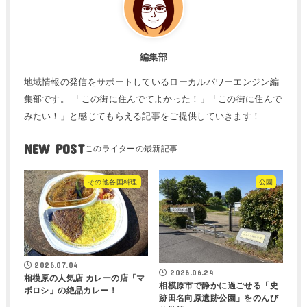
編集部
地域情報の発信をサポートしているローカルパワーエンジン編
集部です。 「この街に住んでてよかった！」「この街に住んで
みたい！」と感じてもらえる記事をご提供していきます！
NEW POST
その他各国料理
公園
2026.07.04
2026.06.24
相模原の人気店 カレーの店「マ
相模原市で静かに過ごせる「史
ボロシ」の絶品カレー！
跡田名向原遺跡公園」をのんび