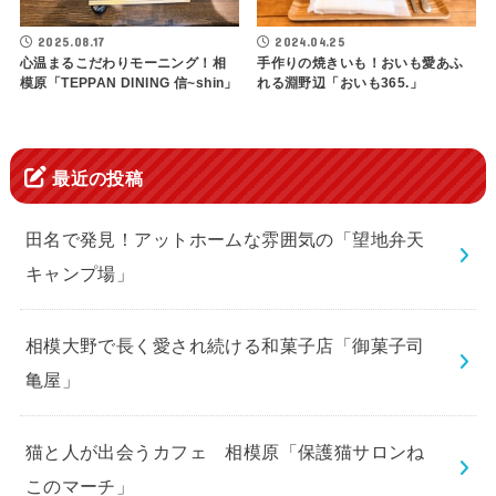
2025.08.17
2024.04.25
心温まるこだわりモーニング！相
手作りの焼きいも！おいも愛あふ
模原「TEPPAN DINING 信~shin」
れる淵野辺「おいも365.」
最近の投稿
田名で発見！アットホームな雰囲気の「望地弁天
キャンプ場」
相模大野で長く愛され続ける和菓子店「御菓子司
亀屋」
猫と人が出会うカフェ 相模原「保護猫サロンね
このマーチ」