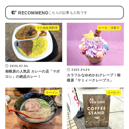
RECOMMEND
その他各国料理
ケーキ・洋菓子
2026.07.04
2023.04.26
相模原の人気店 カレーの店「マボ
カラフルなゆめかわクレープ！相
ロシ」の絶品カレー！
模原「ヤミィークレープス」
ラーメン
コーヒー