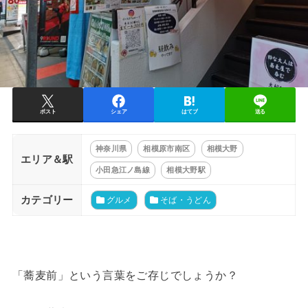
ポスト
シェア
はてブ
送る
神奈川県
相模原市南区
相模大野
エリア＆駅
小田急江ノ島線
相模大野駅
カテゴリー
グルメ
そば・うどん
「蕎麦前」という言葉をご存じでしょうか？