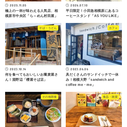
2025.11.05
2026.07.10
極上の一杯が味わえる人気店、相
平日限定！小田急相模原にあるコ
模原市中央区「ら～めん村田屋」
ーヒースタンド「AS YOU LIKE」
そば・うどん
カフェ
2023.10.14
2023.06.06
何を食べてもおいしいお蕎麦屋さ
具だくさんのサンドイッチで一休
ん！淵野辺「櫻屋そば店」
み！相模大野「sandwich and
coffee me・me」
その他和食
食品・雑貨