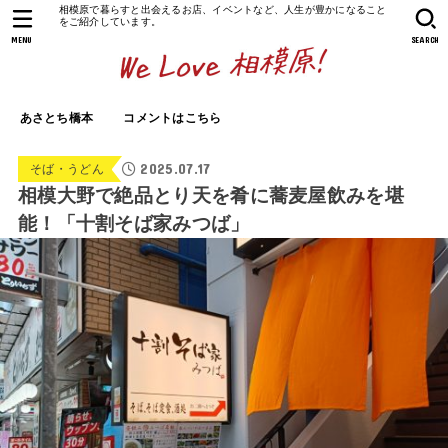
相模原で暮らすと出会えるお店、イベントなど、人生が豊かになること
をご紹介しています。
MENU
SEARCH
あさとち橋本
コメントはこちら
2025.07.17
そば・うどん
相模大野で絶品とり天を肴に蕎麦屋飲みを堪
能！「十割そば家みつば」