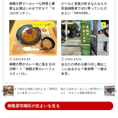
相模大野でヘルシーな料理と豊
ビールと音楽が好きな人なら小
富なお酒はいかがですか？「モ
田急相模原でぜひ寄っていただ
コのキッチン」
きたい「OPAOPA」
フェス・お祭り
本
2026.05.09
2026.04.16
相模大野がカレー色に染まる10
あなたの求める掘り出し物はこ
日間！？「相模大野カレーフェ
こにあるかも？東林間「一箱古
スティバル」
本市」
タイ気分を気軽に味わえる！淵野辺
昼から呑める！おいしい料理がたく
「タイ食堂 ジャルアン」
さん「やきとり扇橋本駅前店」
相模原市南区の住まいを見る