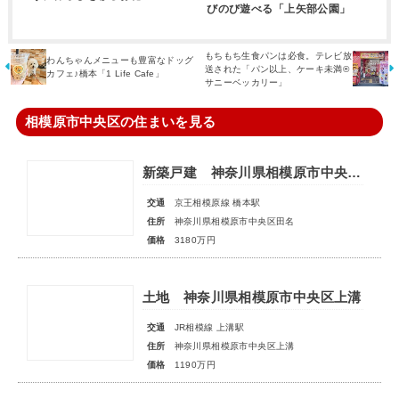
びのび遊べる「上矢部公園」
もちもち生食パンは必食。テレビ放
わんちゃんメニューも豊富なドッグ
送された「パン以上、ケーキ未満®
カフェ♪橋本「1 Life Cafe」
サニーベッカリー」
相模原市中央区の住まいを見る
新築戸建 神奈川県相模原市中央区田名
交通
京王相模原線 橋本駅
住所
神奈川県相模原市中央区田名
価格
3180万円
土地 神奈川県相模原市中央区上溝
交通
JR相模線 上溝駅
住所
神奈川県相模原市中央区上溝
価格
1190万円