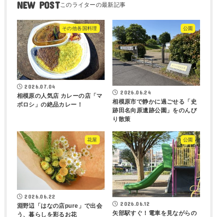
NEW POST
その他各国料理
公園
2026.07.04
2026.06.24
相模原の人気店 カレーの店「マ
相模原市で静かに過ごせる「史
ボロシ」の絶品カレー！
跡田名向原遺跡公園」をのんび
り散策
花屋
公園
2026.06.22
2026.06.12
淵野辺「はなの店pure」で出会
矢部駅すぐ！電車を見ながらの
う、暮らしを彩るお花