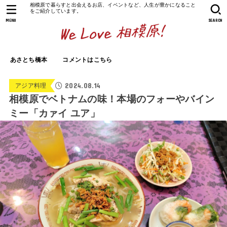
相模原で暮らすと出会えるお店、イベントなど、人生が豊かになること
をご紹介しています。
MENU
SEARCH
あさとち橋本
コメントはこちら
2024.08.14
アジア料理
相模原でベトナムの味！本場のフォーやバイン
ミー「カァイ ユア」