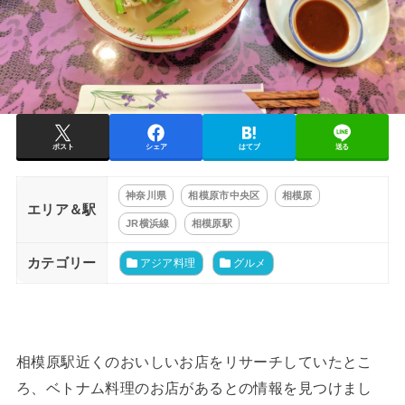
ポスト
シェア
はてブ
送る
神奈川県
相模原市中央区
相模原
エリア＆駅
JR横浜線
相模原駅
カテゴリー
アジア料理
グルメ
相模原駅近くのおいしいお店をリサーチしていたとこ
ろ、ベトナム料理のお店があるとの情報を見つけまし