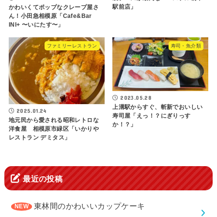
駅前店」
かわいくてポップなクレープ屋さ
ん！小田急相模原「Cafe&Bar
INI+ 〜いにたす〜」
ファミリーレストラン
寿司・魚介類
2023.05.28
上溝駅からすぐ、斬新でおいしい
2025.01.24
寿司屋「えっ！？にぎりっす
地元民から愛される昭和レトロな
か！？」
洋食屋 相模原市緑区「いかりや
レストラン デミタス」
最近の投稿
東林間のかわいいカップケーキ