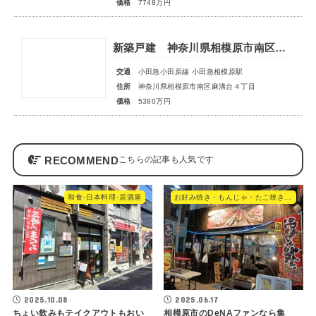
価格
7748万円
新築戸建 神奈川県相模原市南区麻溝台４丁目
交通
小田急小田原線 小田急相模原駅
住所
神奈川県相模原市南区麻溝台４丁目
価格
5380万円
RECOMMEND
和食･日本料理･居酒屋
お好み焼き・もんじゃ・たこ焼き・やきそば
2025.10.08
2025.06.17
ちょい飲みもテイクアウトもおい
相模原市のDeNAファンなら集