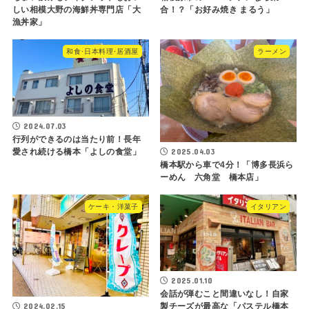
しい相模大野の海鮮丼専門店「大
合！？「お好み焼き まるう」
漁丼家」
和食･日本料理･居酒屋
ラーメン
2024.07.03
行列ができるのは当たり前！長年
2025.04.03
愛され続ける橋本「よしの食堂」
橋本駅から車で4分！「博多長浜ら
ーめん 六角堂 橋本店」
ケーキ・洋菓子
イタリアン
2025.01.10
会話が弾むこと間違いなし！自家
2024.02.15
製チーズが最高な「パステル橋本