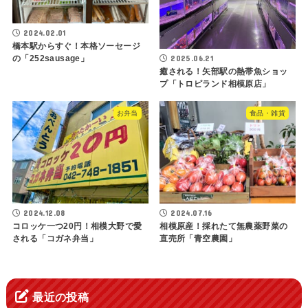
2024.02.01
橋本駅からすぐ！本格ソーセージ
2025.06.21
の「252sausage」
癒される！矢部駅の熱帯魚ショッ
プ「トロピランド相模原店」
お弁当
食品・雑貨
2024.12.08
2024.07.16
コロッケ一つ20円！相模大野で愛
相模原産！採れたて無農薬野菜の
される「コガネ弁当」
直売所「青空農園」
最近の投稿