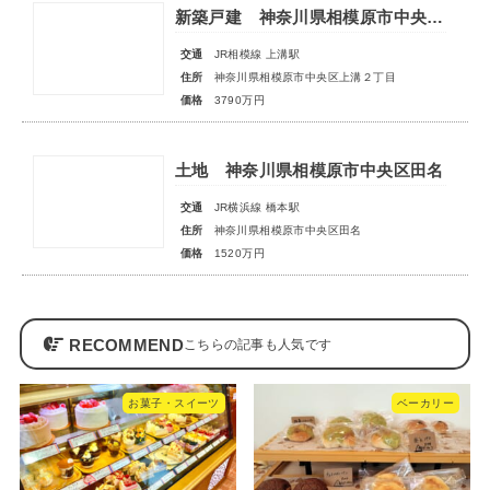
新築戸建 神奈川県相模原市中央区上溝２丁目
交通
JR相模線 上溝駅
住所
神奈川県相模原市中央区上溝２丁目
価格
3790万円
土地 神奈川県相模原市中央区田名
交通
JR横浜線 橋本駅
住所
神奈川県相模原市中央区田名
価格
1520万円
RECOMMEND
お菓子・スイーツ
ベーカリー