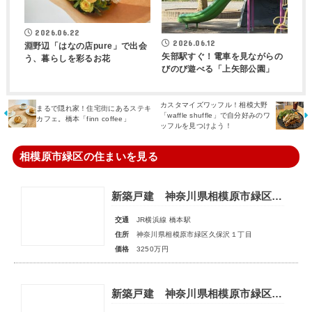
2026.06.22
2026.06.12
淵野辺「はなの店pure」で出会
矢部駅すぐ！電車を見ながらの
う、暮らしを彩るお花
びのび遊べる「上矢部公園」
カスタマイズワッフル！相模大野
まるで隠れ家！住宅街にあるステキ
「waffle shuffle」で自分好みのワ
カフェ。橋本「finn coffee」
ッフルを見つけよう！
相模原市緑区の住まいを見る
新築戸建 神奈川県相模原市緑区久保沢１丁目
交通
JR横浜線 橋本駅
住所
神奈川県相模原市緑区久保沢１丁目
価格
3250万円
新築戸建 神奈川県相模原市緑区太井