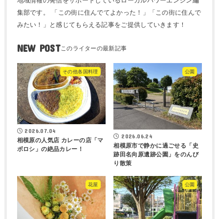
地域情報の発信をサポートしているローカルパワーエンジン編
集部です。 「この街に住んでてよかった！」「この街に住んで
みたい！」と感じてもらえる記事をご提供していきます！
NEW POST
その他各国料理
公園
2026.07.04
2026.06.24
相模原の人気店 カレーの店「マ
相模原市で静かに過ごせる「史
ボロシ」の絶品カレー！
跡田名向原遺跡公園」をのんび
り散策
花屋
公園