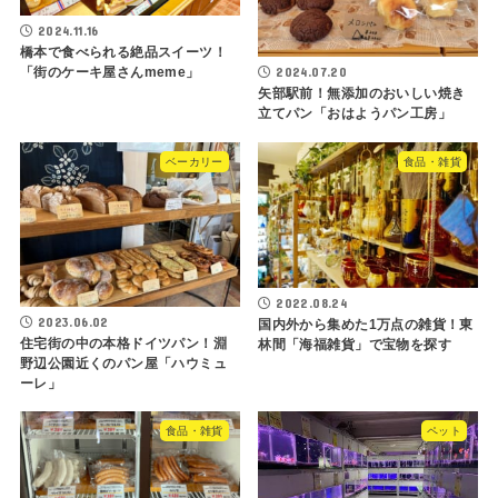
2024.11.16
橋本で食べられる絶品スイーツ！
2024.07.20
「街のケーキ屋さんmeme」
矢部駅前！無添加のおいしい焼き
立てパン「おはようパン工房」
ベーカリー
食品・雑貨
2022.08.24
2023.06.02
国内外から集めた1万点の雑貨！東
住宅街の中の本格ドイツパン！淵
林間「海福雑貨」で宝物を探す
野辺公園近くのパン屋「ハウミュ
ーレ」
食品・雑貨
ペット