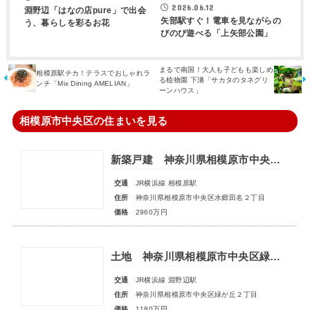
2026.06.12
淵野辺「はなの店pure」で出会
矢部駅すぐ！電車を見ながらの
う、暮らしを彩るお花
びのび遊べる「上矢部公園」
まるで南国！大人も子どもも楽しめ
相模原駅チカ！テラスでおしゃれラ
る植物園 下溝「サカタのタネグリ
ンチ「Mix Dining AMELIAN」
ーンハウス」
相模原市中央区の住まいを見る
新築戸建 神奈川県相模原市中央区水郷田名２丁目
交通
JR横浜線 相模原駅
住所
神奈川県相模原市中央区水郷田名２丁目
価格
2960万円
土地 神奈川県相模原市中央区緑が丘２丁目
交通
JR横浜線 淵野辺駅
住所
神奈川県相模原市中央区緑が丘２丁目
価格
1180万円