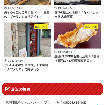
2023.12.25
2025.02.13
身も心もほっこりするパン♪ 古淵
橋本の新たな名物！「ちゃーしゅ
の「ブーランジュリアイミ」
ー屋 大吉商店」
食品・雑貨
食品・雑貨
2022.12.18
唐揚げLOVERも惚れた味！「唐揚
2023.04.24
げ専門はっぴ商店相模原店」
かわいい雑貨が目白押し！東林間
「ナツメヒロ」で癒される
最近の投稿
東林間のかわいいカップケーキ「cupcakeshop