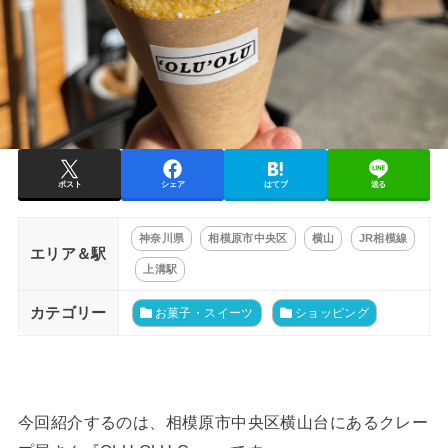
ポスト
シェア
はてブ
送る
神奈川県
相模原市中央区
横山
JR相模線
エリア＆駅
上溝駅
カテゴリー
お菓子・スイーツ
ショッピング
今回紹介するのは、相模原市中央区横山台にあるクレー