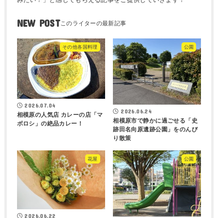
NEW POST
その他各国料理
公園
2026.07.04
2026.06.24
相模原の人気店 カレーの店「マ
相模原市で静かに過ごせる「史
ボロシ」の絶品カレー！
跡田名向原遺跡公園」をのんび
り散策
花屋
公園
2026.06.22