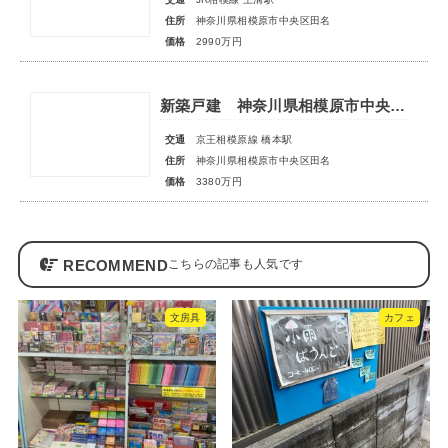
住所
神奈川県相模原市中央区田名
価格
2990万円
新築戸建 神奈川県相模原市中央区田名
交通
京王相模原線 橋本駅
住所
神奈川県相模原市中央区田名
価格
3380万円
RECOMMEND
文房具
カフェ