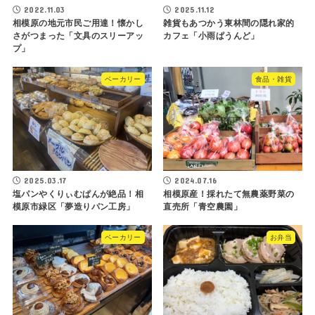
2022.11.03
2025.11.12
相模原の地元市民ご用達！懐かし
雑貨もあつかう東林間の隠れ家的
さがつまった「文具のスリーアッ
カフェ「小雨ぱうんど」
プ」
ベーカリー
食品・雑貨
2025.03.17
2024.07.16
塩パンやくりぃむぱんが絶品！相
相模原産！採れたて無農薬野菜の
模原市緑区「夢造りパン工房」
直売所「青空農園」
ベーカリー
お弁当