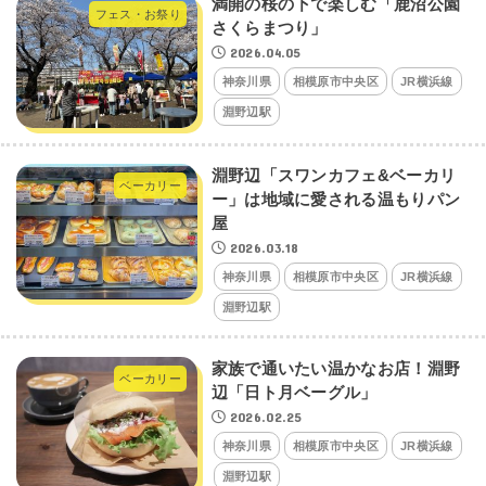
満開の桜の下で楽しむ「鹿沼公園
フェス・お祭り
さくらまつり」
2026.04.05
神奈川県
相模原市中央区
JR横浜線
淵野辺駅
淵野辺「スワンカフェ&ベーカリ
ベーカリー
ー」は地域に愛される温もりパン
屋
2026.03.18
神奈川県
相模原市中央区
JR横浜線
淵野辺駅
家族で通いたい温かなお店！淵野
ベーカリー
辺「日ト月ベーグル」
2026.02.25
神奈川県
相模原市中央区
JR横浜線
淵野辺駅