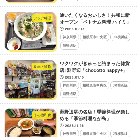
通いたくなるおいしさ！共和に新
アジア料理
オープン「ベトナム料理 ハイミ」
2026.02.13
神奈川県
相模原市中央区
JR横浜線
淵野辺駅
ワクワクがぎゅっと詰まった雑貨
食品・雑貨
店♪淵野辺「chocotto happy+」
2026.01.15
神奈川県
相模原市中央区
JR横浜線
淵野辺駅
淵野辺駅の名店！季節料理が楽し
その他和食
める「季節料理なが島」
2025.11.28
神奈川県
相模原市中央区
JR横浜線