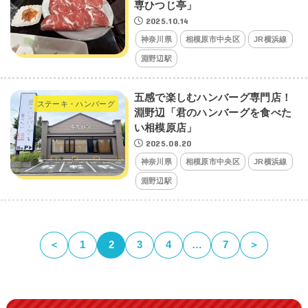
専ひつじ亭」
2025.10.14
神奈川県
相模原市中央区
JR横浜線
淵野辺駅
五感で楽しむハンバーグ専門店！
ステーキ・ハンバーグ
淵野辺「君のハンバーグを食べた
い相模原店」
2025.08.20
神奈川県
相模原市中央区
JR横浜線
淵野辺駅
＜
1
2
3
4
…
7
＞