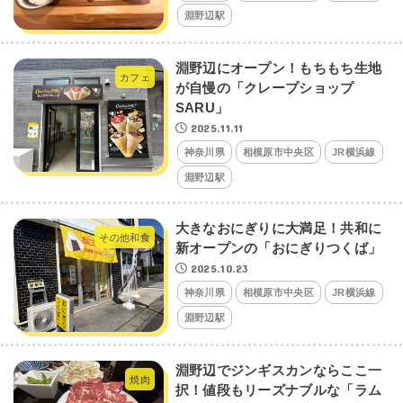
淵野辺駅
淵野辺にオープン！もちもち生地
カフェ
が自慢の「クレープショップ
SARU」
2025.11.11
神奈川県
相模原市中央区
JR横浜線
淵野辺駅
大きなおにぎりに大満足！共和に
その他和食
新オープンの「おにぎりつくば」
2025.10.23
神奈川県
相模原市中央区
JR横浜線
淵野辺駅
淵野辺でジンギスカンならここ一
焼肉
択！値段もリーズナブルな「ラム