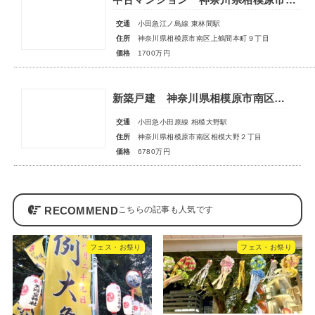
交通
小田急江ノ島線 東林間駅
住所
神奈川県相模原市南区上鶴間本町９丁目
価格
1700万円
新築戸建 神奈川県相模原市南区相模大野２丁目
交通
小田急小田原線 相模大野駅
住所
神奈川県相模原市南区相模大野２丁目
価格
6780万円
RECOMMEND
フェス・お祭り
フェス・お祭り