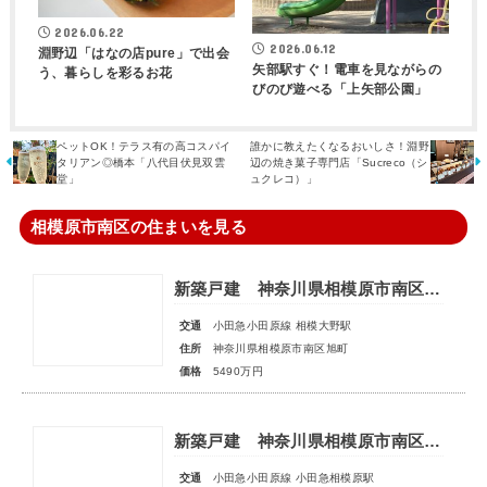
2026.06.22
2026.06.12
淵野辺「はなの店pure」で出会
矢部駅すぐ！電車を見ながらの
う、暮らしを彩るお花
びのび遊べる「上矢部公園」
ペットOK！テラス有の高コスパイ
誰かに教えたくなるおいしさ！淵野
タリアン◎橋本「八代目伏見双雲
辺の焼き菓子専門店「Sucreco（シ
堂」
ュクレコ）」
相模原市南区の住まいを見る
新築戸建 神奈川県相模原市南区旭町
交通
小田急小田原線 相模大野駅
住所
神奈川県相模原市南区旭町
価格
5490万円
新築戸建 神奈川県相模原市南区相模台７丁目
交通
小田急小田原線 小田急相模原駅