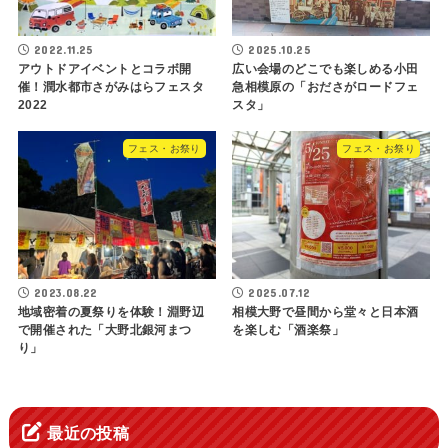
2022.11.25
2025.10.25
アウトドアイベントとコラボ開
広い会場のどこでも楽しめる小田
催！潤水都市さがみはらフェスタ
急相模原の「おださがロードフェ
2022
スタ」
フェス・お祭り
フェス・お祭り
2023.08.22
2025.07.12
地域密着の夏祭りを体験！淵野辺
相模大野で昼間から堂々と日本酒
で開催された「大野北銀河まつ
を楽しむ「酒楽祭」
り」
最近の投稿