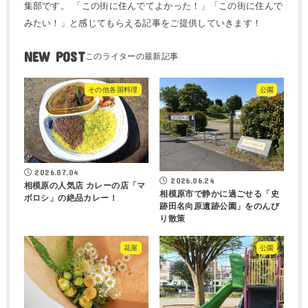
集部です。 「この街に住んでてよかった！」「この街に住んで
みたい！」と感じてもらえる記事をご提供していきます！
NEW POST
その他各国料理
公園
2026.07.04
2026.06.24
相模原の人気店 カレーの店「マ
相模原市で静かに過ごせる「史
ボロシ」の絶品カレー！
跡田名向原遺跡公園」をのんび
り散策
花屋
公園