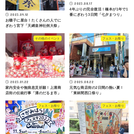
2023.08.17
4年ぶりの完全復活！橋本が1年で1
2023.09.12
番にぎわう3日間「七夕まつり」
お囃子に屋台！たくさんの人でに
ぎわう宮下「天縛皇神社例大祭」
その他のイベント
フェス・お祭り
2023.01.22
2025.08.22
家内安全や無病息災祈願！上溝商
元気な商店街の2日間の熱い夏！
店街の伝統行事「溝のだるま市」
「東林間西口祭り」
フェス・お祭り
フェス・お祭り