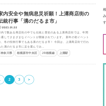
家内安全や無病息災祈願！上溝商店街の
伝統行事「溝のだるま市」
2023.01.22
市内で数ある商店街の中でも伝統と歴史のある上溝商店街では、年間
を通してさまざまなイベントが開催されています。 新年の初イベント
は、冬の恒例行事でもある溝のだるま市！ 今回は、上溝商店街で行わ
れた溝のだるま市に足を運んでみ...
神奈川県
相模原市中央区
JR相模線
上溝駅
1
2
3
＞