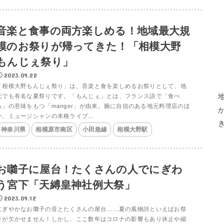
音楽と食事の両方楽しめる！地域最大規
模のお祭りが帰ってきた！「相模大野
もんじぇ祭り」
2023.09.22
「相模大野もんじぇ祭り」は、音楽と食を楽しめるお祭りとして、地
元でも有名な夏祭りです。「もんじぇ」とは、フランス語で「食べ
る」の意味をもつ「manger」が由来。腕に自信のある地元料理店のほ
か、ミュージシャンの本格ライブ...
神奈川県
相模原市南区
小田急線
相模大野駅
お囃子に屋台！たくさんの人でにぎわ
う宮下「天縛皇神社例大祭」
2023.09.12
にぎやかなお囃子の音とたくさんの屋台……夏の風物詩といえばお祭
りが欠かせません！しかし、ここ数年はコロナの影響もあり休止や縮