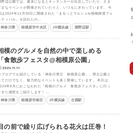
淵野辺公園では、週末になるとキッチンカーが出店していたり、さま
ざまなイベントが開催されていたりと、いつもにぎわっています。 今
回は2024年11月30日に開催された「まるっとマルシェto植物雑貨フェ
スティバル」を訪れたの...
神奈川県
相模原市中央区
JR横浜線
淵野辺駅
相模のグルメを自然の中で楽しめる
「食散歩フェスタ@相模原公園」
2024.11.11
本ブログでも紹介している「神奈川県立 相模原公園」。県立公園と
してだけでなく、魅力的なイベントも多く開催しています。 本日は、
2024年9月におこなわれた『相模のグルメ 食散歩フェスタ』に行っ
てきた感想をご紹介します！ ...
神奈川県
相模原市南区
JR横浜線
古淵駅
目の前で繰り広げられる花火は圧巻！