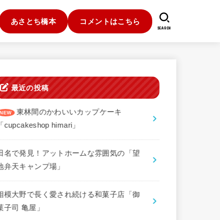
あさとち橋本
コメントはこちら
SEARCH
最近の投稿
東林間のかわいいカップケーキ
「cupcakeshop himari」
田名で発見！アットホームな雰囲気の「望
地弁天キャンプ場」
相模大野で長く愛され続ける和菓子店「御
菓子司 亀屋」