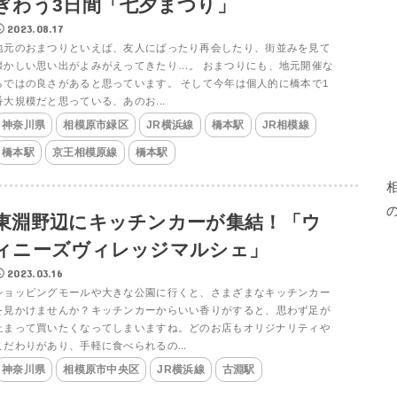
ぎわう3日間「七夕まつり」
2023.08.17
地元のおまつりといえば、友人にばったり再会したり、街並みを見て
懐かしい思い出がよみがえってきたり…。 おまつりにも、地元開催な
らではの良さがあると思っています。 そして今年は個人的に橋本で1
番大規模だと思っている、あのお...
神奈川県
相模原市緑区
JR横浜線
橋本駅
JR相模線
橋本駅
京王相模原線
橋本駅
東淵野辺にキッチンカーが集結！「ウ
ィニーズヴィレッジマルシェ」
2023.03.16
ショッピングモールや大きな公園に行くと、さまざまなキッチンカー
を見かけませんか？キッチンカーからいい香りがすると、思わず足が
止まって買いたくなってしまいますね。どのお店もオリジナリティや
こだわりがあり、手軽に食べられるの...
神奈川県
相模原市中央区
JR横浜線
古淵駅