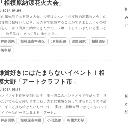
「相模原納涼花火大会」
2024.09.09
夏の風物詩である花火大会。今年はなんと「相模原納涼花火大会」の
協賛席に招待いただき、目の前で観覧することができました！その模
様をしっかり写真に納めてきたので、レポートしていきたいと思いま
す。 地元民はこぞって見に出かける...
神奈川県
相模原市中央区
JR横浜線
淵野辺駅
相模原駅
橋本駅
雑貨好きにはたまらないイベント！相
模大野「アートクラフト市」
2024.02.19
ハンドメイド作家が創り出す、唯一無二のハンドメイド作品って、見
るだけでも心が躍りますよね。大切に愛情を持って作られたその作品
は、ずっと持ち続けたいものです。 実は、相模大野ではそんなハンド
メイド作品が一堂に集まる「アート...
神奈川県
相模原市南区
小田急線
相模大野駅