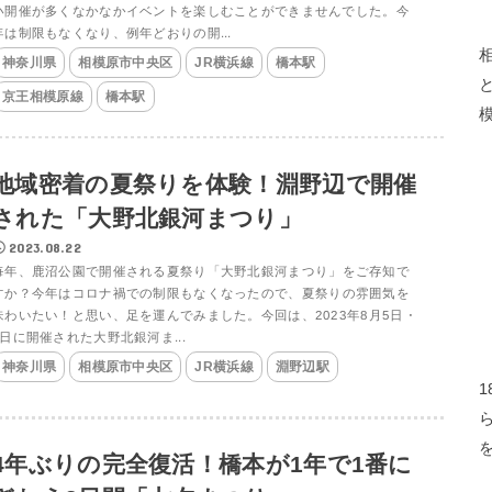
小開催が多くなかなかイベントを楽しむことができませんでした。今
年は制限もなくなり、例年どおりの開...
神奈川県
相模原市中央区
JR横浜線
橋本駅
京王相模原線
橋本駅
地域密着の夏祭りを体験！淵野辺で開催
された「大野北銀河まつり」
2023.08.22
毎年、鹿沼公園で開催される夏祭り「大野北銀河まつり」をご存知で
すか？今年はコロナ禍での制限もなくなったので、夏祭りの雰囲気を
味わいたい！と思い、足を運んでみました。今回は、2023年8月5日・
6日に開催された大野北銀河ま...
神奈川県
相模原市中央区
JR横浜線
淵野辺駅
4年ぶりの完全復活！橋本が1年で1番に