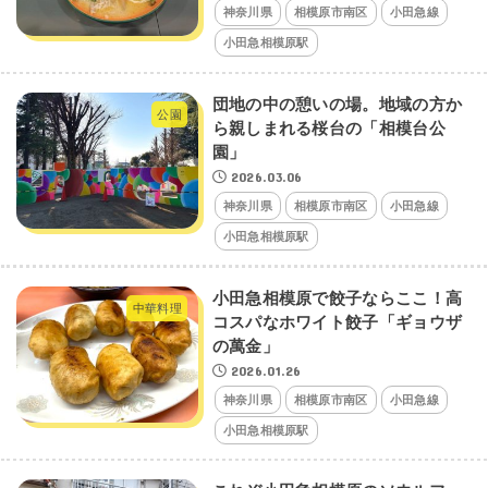
神奈川県
相模原市南区
小田急線
小田急相模原駅
団地の中の憩いの場。地域の方か
公園
ら親しまれる桜台の「相模台公
園」
2026.03.06
神奈川県
相模原市南区
小田急線
小田急相模原駅
小田急相模原で餃子ならここ！高
中華料理
コスパなホワイト餃子「ギョウザ
の萬金」
2026.01.26
神奈川県
相模原市南区
小田急線
小田急相模原駅