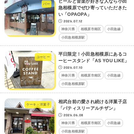
ビールと音楽が好きな人なら小田
バー
急相模原でぜひ寄っていただきた
い「OPAOPA」
2026.07.12
神奈川県
相模原市南区
小田急線
小田急相模原駅
平日限定！小田急相模原にあるコ
コーヒー
ーヒースタンド「AS YOU LIKE」
2026.07.10
神奈川県
相模原市南区
小田急線
小田急相模原駅
相武台前の愛され続ける洋菓子店
ケーキ・洋菓子
「パティスリーアルチザン」
2026.06.08
神奈川県
相模原市南区
小田急線
小田急相模原駅