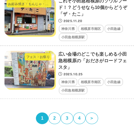
これぞ小田急相模原のソウルフー
お好み焼き・もんじゃ・たこ焼き・やきそば
ド！？どうせなら10個からどうぞ
「ザ・たこ」
2025.11.20
神奈川県
相模原市南区
小田急線
小田急相模原駅
広い会場のどこでも楽しめる小田
フェス・お祭り
急相模原の「おださがロードフェ
スタ」
2025.10.25
神奈川県
相模原市南区
小田急線
小田急相模原駅
1
2
3
4
＞