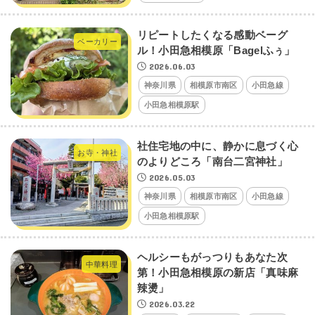
リピートしたくなる感動ベーグ
ベーカリー
ル！小田急相模原「Bagelふぅ」
2026.06.03
神奈川県
相模原市南区
小田急線
小田急相模原駅
社住宅地の中に、静かに息づく心
お寺・神社
のよりどころ「南台二宮神社」
2026.05.03
神奈川県
相模原市南区
小田急線
小田急相模原駅
ヘルシーもがっつりもあなた次
中華料理
第！小田急相模原の新店「真味麻
辣燙」
2026.03.22