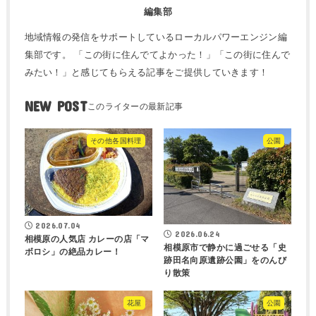
編集部
地域情報の発信をサポートしているローカルパワーエンジン編
集部です。 「この街に住んでてよかった！」「この街に住んで
みたい！」と感じてもらえる記事をご提供していきます！
NEW POST
その他各国料理
公園
2026.07.04
2026.06.24
相模原の人気店 カレーの店「マ
相模原市で静かに過ごせる「史
ボロシ」の絶品カレー！
跡田名向原遺跡公園」をのんび
り散策
花屋
公園