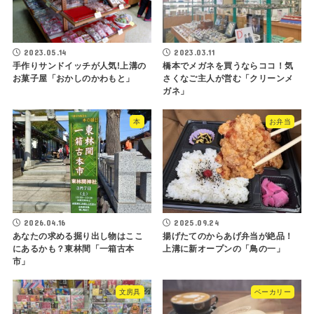
2023.05.14
2023.03.11
手作りサンドイッチが人気!上溝の
橋本でメガネを買うならココ！気
お菓子屋「おかしのかわもと」
さくなご主人が営む「クリーンメ
ガネ」
本
お弁当
2026.04.16
2025.09.24
あなたの求める掘り出し物はここ
揚げたてのからあげ弁当が絶品！
にあるかも？東林間「一箱古本
上溝に新オープンの「鳥の一」
市」
文房具
ベーカリー