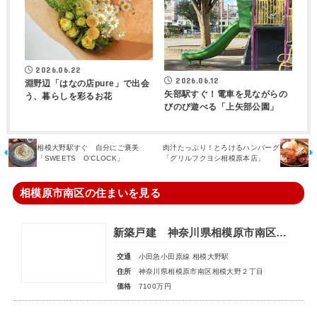
2026.06.22
2026.06.12
淵野辺「はなの店pure」で出会
矢部駅すぐ！電車を見ながらの
う、暮らしを彩るお花
びのび遊べる「上矢部公園」
相模大野駅すぐ 自分にご褒美
肉汁たっぷり！とろけるハンバーグ
「SWEETS O’CLOCK」
「グリルフクヨシ相模原本店」
相模原市南区の住まいを見る
新築戸建 神奈川県相模原市南区相模大野２丁目
交通
小田急小田原線 相模大野駅
住所
神奈川県相模原市南区相模大野２丁目
価格
7100万円