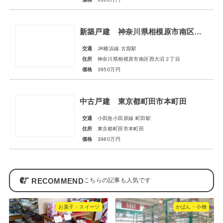
新築戸建 神奈川県相模原市南区西大沼２丁目
交通
JR横浜線 古淵駅
住所
神奈川県相模原市南区西大沼２丁目
価格
3950万円
中古戸建 東京都町田市本町田
交通
小田急小田原線 町田駅
住所
東京都町田市本町田
価格
3980万円
RECOMMEND
お菓子・スイーツ
かばん・小物