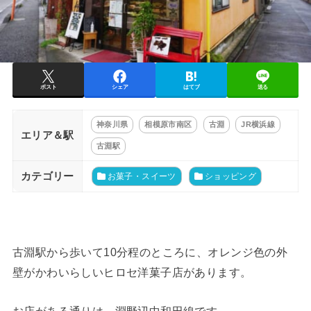
ポスト
シェア
はてブ
送る
神奈川県
相模原市南区
古淵
JR横浜線
エリア＆駅
古淵駅
カテゴリー
お菓子・スイーツ
ショッピング
古淵駅から歩いて10分程のところに、オレンジ色の外
壁がかわいらしいヒロセ洋菓子店があります。
お店がある通りは、淵野辺中和田線です。