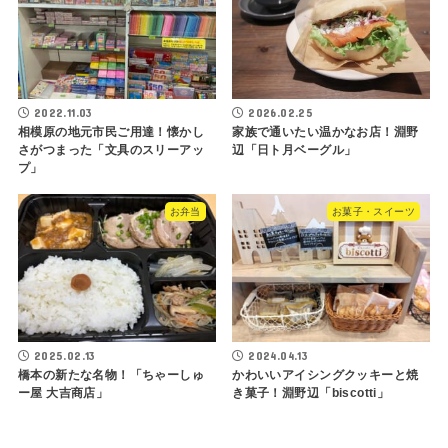
2022.11.03
2026.02.25
相模原の地元市民ご用達！懐かし
家族で通いたい温かなお店！淵野
さがつまった「文具のスリーアッ
辺「日ト月ベーグル」
プ」
お弁当
お菓子・スイーツ
2025.02.13
2024.04.13
橋本の新たな名物！「ちゃーしゅ
かわいいアイシングクッキーと焼
ー屋 大吉商店」
き菓子！淵野辺「biscotti」