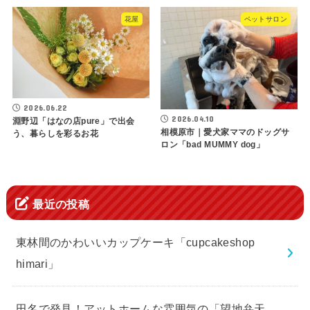
花屋
ペットサロン
2026.06.22
2026.04.10
淵野辺「はなの店pure」で出会
相模原市｜愛犬家ママのドッグサ
う、暮らしを彩るお花
ロン「bad MUMMY dog」
最近の投稿
東林間のかわいいカップケーキ「cupcakeshop
himari」
田名で発見！アットホームな雰囲気の「望地弁天