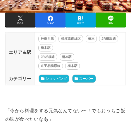
ポスト
シェア
はてブ
送る
神奈川県
相模原市緑区
橋本
JR横浜線
橋本駅
エリア＆駅
JR相模線
橋本駅
京王相模原線
橋本駅
カテゴリー
ショッピング
スーパー
「今から料理をする元気なんてない〜！でもおうちご飯
の味が食べたいなあ」