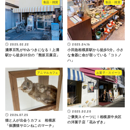
食品・雑貨
食品・雑貨
2025.02.22
2025.04.16
濃厚豆乳がやみつきになる！上溝
小田急相模原駅から徒歩5分。小さ
駅から徒歩10分の「熊坂豆腐店」
な食器に命が宿っている「コトノ
ハ」
アニマルカフェ
お菓子・スイーツ
2025.02.20
2026.07.25
ご褒美スイーツに！相模原中央区
猫と人が出会うカフェ 相模原
の洋菓子店「花みずき」
「保護猫サロンねこのマーチ」