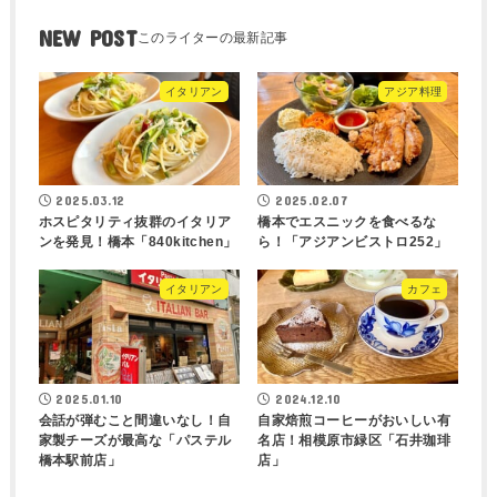
NEW POST
イタリアン
アジア料理
2025.03.12
2025.02.07
ホスピタリティ抜群のイタリア
橋本でエスニックを食べるな
ンを発見！橋本「840kitchen」
ら！「アジアンビストロ252」
イタリアン
カフェ
2025.01.10
2024.12.10
会話が弾むこと間違いなし！自
自家焙煎コーヒーがおいしい有
家製チーズが最高な「パステル
名店！相模原市緑区「石井珈琲
橋本駅前店」
店」