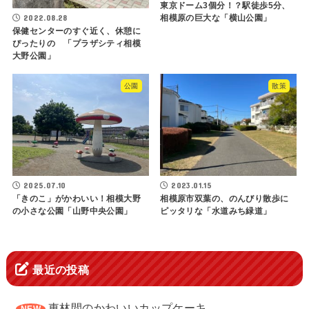
東京ドーム3個分！？駅徒歩5分、
2022.08.28
相模原の巨大な「横山公園」
保健センターのすぐ近く、休憩に
ぴったりの 「プラザシティ相模
大野公園」
公園
散策
2025.07.10
2023.01.15
「きのこ」がかわいい！相模大野
相模原市双葉の、のんびり散歩に
の小さな公園「山野中央公園」
ピッタリな「水道みち緑道」
最近の投稿
東林間のかわいいカップケーキ