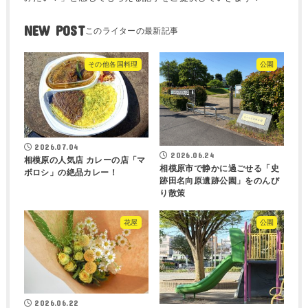
NEW POST
その他各国料理
公園
2026.07.04
2026.06.24
相模原の人気店 カレーの店「マ
相模原市で静かに過ごせる「史
ボロシ」の絶品カレー！
跡田名向原遺跡公園」をのんび
り散策
花屋
公園
2026.06.22