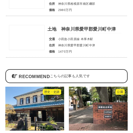
住所
神奈川県相模原市南区磯部
価格
2980万円
土地 神奈川県愛甲郡愛川町中津
交通
小田急小田原線 本厚木駅
住所
神奈川県愛甲郡愛川町中津
価格
1470万円
RECOMMEND
歴史・史跡
公園