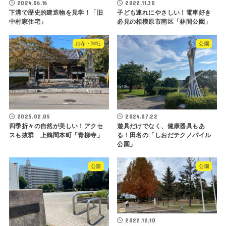
2024.06.16
2022.11.30
下溝で歴史的建造物を見学！「旧
子ども連れにやさしい！電車好き
中村家住宅」
必見の相模原市南区「林間公園」
お寺・神社
公園
2025.02.05
2024.07.22
四季折々の自然が美しい！アクセ
遊具だけでなく、健康器具もあ
スも抜群 上鶴間本町「青柳寺」
る！田名の「しおだテクノパイル
公園」
公園
公園
2022.12.10