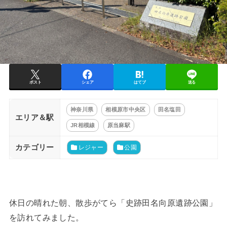
ポスト
シェア
はてブ
送る
神奈川県
相模原市中央区
田名塩田
エリア＆駅
JR相模線
原当麻駅
カテゴリー
レジャー
公園
休日の晴れた朝、散歩がてら「史跡田名向原遺跡公園」
を訪れてみました。