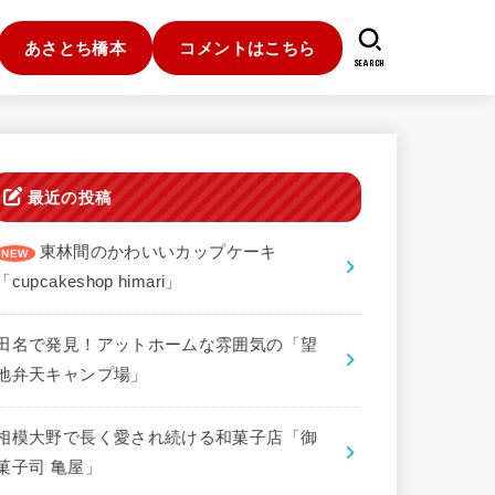
あさとち橋本
コメントはこちら
SEARCH
最近の投稿
東林間のかわいいカップケーキ
「cupcakeshop himari」
田名で発見！アットホームな雰囲気の「望
地弁天キャンプ場」
相模大野で長く愛され続ける和菓子店「御
菓子司 亀屋」