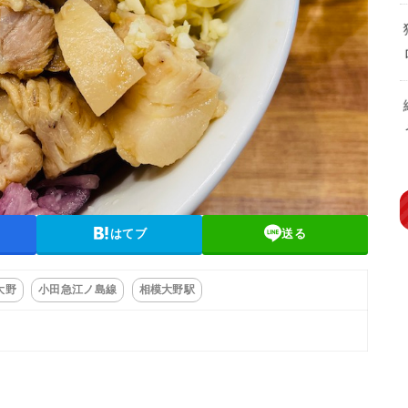
はてブ
送る
大野
小田急江ノ島線
相模大野駅