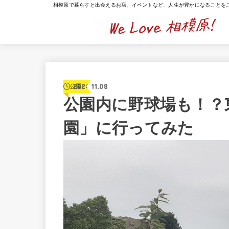
相模原で暮らすと出会えるお店、イベントなど、人生が豊かになることを
2024.11.08
公園
公園内に野球場も！？
園」に行ってみた