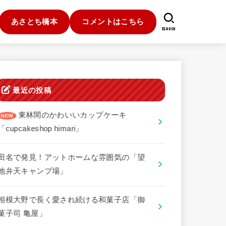
あさとち橋本
コメントはこちら
SEARCH
最近の投稿
東林間のかわいいカップケーキ
「cupcakeshop himari」
田名で発見！アットホームな雰囲気の「望
地弁天キャンプ場」
相模大野で長く愛され続ける和菓子店「御
菓子司 亀屋」