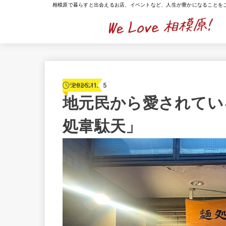
相模原で暮らすと出会えるお店、イベントなど、人生が豊かになることを
2025.11.25
ラーメン
地元民から愛されてい
処韋駄天」