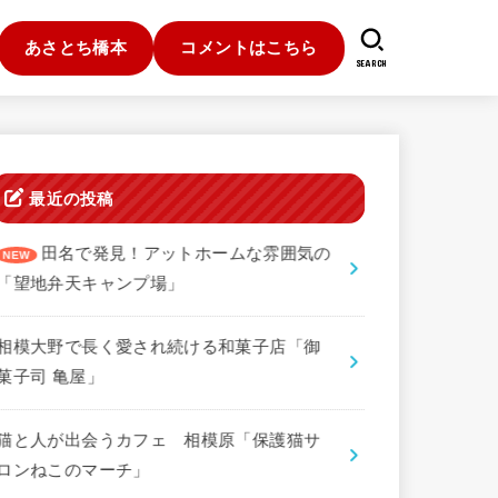
あさとち橋本
コメントはこちら
SEARCH
最近の投稿
田名で発見！アットホームな雰囲気の
「望地弁天キャンプ場」
相模大野で長く愛され続ける和菓子店「御
菓子司 亀屋」
猫と人が出会うカフェ 相模原「保護猫サ
ロンねこのマーチ」