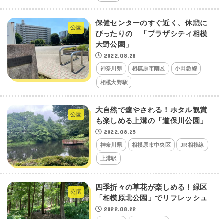
保健センターのすぐ近く、休憩に
公園
ぴったりの 「プラザシティ相模
大野公園」
2022.08.28
神奈川県
相模原市南区
小田急線
相模大野駅
大自然で癒やされる！ホタル観賞
公園
も楽しめる上溝の「道保川公園」
2022.08.25
神奈川県
相模原市中央区
JR相模線
上溝駅
四季折々の草花が楽しめる！緑区
公園
「相模原北公園」でリフレッシュ
2022.08.22