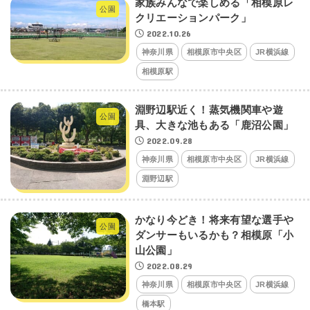
家族みんなで楽しめる「相模原レ
公園
クリエーションパーク」
2022.10.26
神奈川県
相模原市中央区
JR横浜線
相模原駅
淵野辺駅近く！蒸気機関車や遊
公園
具、大きな池もある「鹿沼公園」
2022.09.28
神奈川県
相模原市中央区
JR横浜線
淵野辺駅
かなり今どき！将来有望な選手や
公園
ダンサーもいるかも？相模原「小
山公園」
2022.08.29
神奈川県
相模原市中央区
JR横浜線
橋本駅