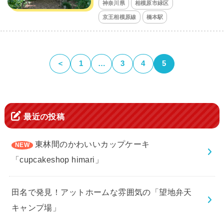
神奈川県
相模原市緑区
京王相模原線
橋本駅
＜
1
…
3
4
5
最近の投稿
東林間のかわいいカップケーキ
「cupcakeshop himari」
田名で発見！アットホームな雰囲気の「望地弁天
キャンプ場」