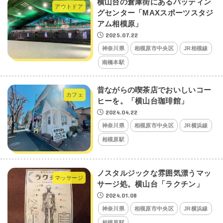
横山台の倉庫街にあるバッティン
アウトドア
グセンター「MAXスポーツスタジ
アム相模原」
2025.07.22
神奈川県
相模原市中央区
JR相模線
南橋本駅
昔ながらの喫茶店でおいしいコー
カフェ
ヒーを。「横山台珈琲館」
2024.04.22
神奈川県
相模原市中央区
JR横浜線
相模原駅
ノスタルジックな雰囲気漂うマッ
マッサージ
サージ処。横山台「ラクチン」
2024.01.08
神奈川県
相模原市中央区
JR横浜線
相模原駅