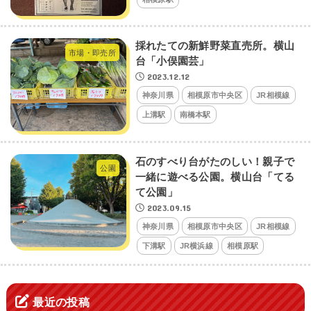
採れたての新鮮野菜直売所。横山
市場・即売所
台「小俣園芸」
2023.12.12
神奈川県
相模原市中央区
JR相模線
上溝駅
南橋本駅
石のすべり台がたのしい！親子で
公園
一緒に遊べる公園。横山台「てる
て公園」
2023.09.15
神奈川県
相模原市中央区
JR相模線
下溝駅
JR横浜線
相模原駅
最近の投稿