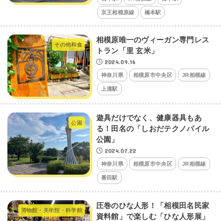
京王相模原線
橋本駅
相模原唯一のヴィーガン専門レス
その他和食
トラン「里 玄米」
2024.09.16
神奈川県
相模原市中央区
JR相模線
上溝駅
遊具だけでなく、健康器具もあ
公園
る！田名の「しおだテクノパイル
公園」
2024.07.22
神奈川県
相模原市中央区
JR相模線
番田駅
圧巻のひな人形！「相模田名民家
博物館・美術館・科学館
資料館」で楽しむ「ひな人形展」