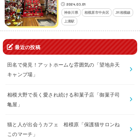
2024.03.01
神奈川県
相模原市中央区
JR相模線
上溝駅
最近の投稿
田名で発見！アットホームな雰囲気の「望地弁天
キャンプ場」
相模大野で長く愛され続ける和菓子店「御菓子司
亀屋」
猫と人が出会うカフェ 相模原「保護猫サロンね
このマーチ」