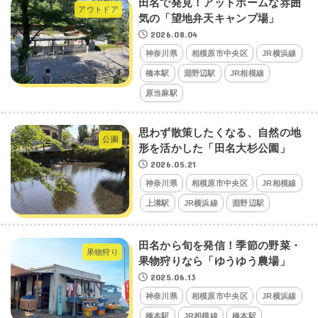
田名で発見！アットホームな雰囲
アウトドア
気の「望地弁天キャンプ場」
2026.08.04
神奈川県
相模原市中央区
JR横浜線
橋本駅
淵野辺駅
JR相模線
原当麻駅
思わず散策したくなる、自然の地
公園
形を活かした「田名大杉公園」
2026.05.21
神奈川県
相模原市中央区
JR相模線
上溝駅
JR横浜線
淵野辺駅
田名から旬を発信！季節の野菜・
果物狩り
果物狩りなら「ゆうゆう農場」
2025.06.13
神奈川県
相模原市中央区
JR横浜線
橋本駅
JR相模線
橋本駅